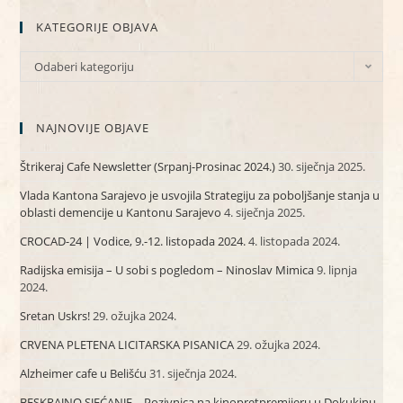
KATEGORIJE OBJAVA
Odaberi kategoriju
NAJNOVIJE OBJAVE
Štrikeraj Cafe Newsletter (Srpanj-Prosinac 2024.)
30. siječnja 2025.
Vlada Kantona Sarajevo je usvojila Strategiju za poboljšanje stanja u
oblasti demencije u Kantonu Sarajevo
4. siječnja 2025.
CROCAD-24 | Vodice, 9.-12. listopada 2024.
4. listopada 2024.
Radijska emisija – U sobi s pogledom – Ninoslav Mimica
9. lipnja
2024.
Sretan Uskrs!
29. ožujka 2024.
CRVENA PLETENA LICITARSKA PISANICA
29. ožujka 2024.
Alzheimer cafe u Belišću
31. siječnja 2024.
BESKRAJNO SJEĆANJE – Pozivnica na kinopretpremijeru u Dokukinu