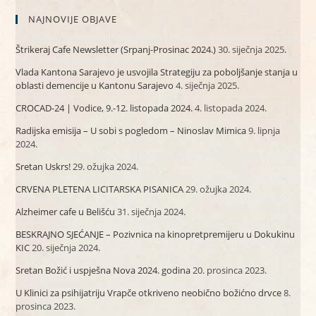
NAJNOVIJE OBJAVE
Štrikeraj Cafe Newsletter (Srpanj-Prosinac 2024.)
30. siječnja 2025.
Vlada Kantona Sarajevo je usvojila Strategiju za poboljšanje stanja u
oblasti demencije u Kantonu Sarajevo
4. siječnja 2025.
CROCAD-24 | Vodice, 9.-12. listopada 2024.
4. listopada 2024.
Radijska emisija – U sobi s pogledom – Ninoslav Mimica
9. lipnja
2024.
Sretan Uskrs!
29. ožujka 2024.
CRVENA PLETENA LICITARSKA PISANICA
29. ožujka 2024.
Alzheimer cafe u Belišću
31. siječnja 2024.
BESKRAJNO SJEĆANJE – Pozivnica na kinopretpremijeru u Dokukinu
KIC
20. siječnja 2024.
Sretan Božić i uspješna Nova 2024. godina
20. prosinca 2023.
U Klinici za psihijatriju Vrapče otkriveno neobično božićno drvce
8.
prosinca 2023.