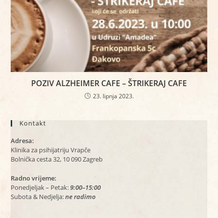
POZIV ALZHEIMER CAFE – ŠTRIKERAJ CAFE
23. lipnja 2023.
Kontakt
Adresa:
Klinika za psihijatriju Vrapče
Bolnička cesta 32, 10 090 Zagreb
Radno vrijeme:
Ponedjeljak – Petak:
9:00–15:00
Subota & Nedjelja:
ne radimo