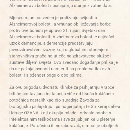
Alzheimerovu bolest i psihijatriju starije životne dobi.
Mjesec rujan posvećen je podizanju svijesti o
Alzheimerovoj bolesti, a vrhunac obilježavanja borbe
protiv ove bolesti je upravo 21. rujan, Svjetski dan
Alzheimerove bolesti. Alzheimerova bolest je najčešći
uzrok demencije, a demencije predstavljaju
javnozdravstveni izazov, koji s globalnim starenjem
stanovništva značajno utječe na zdravstvene službe i
sustave diljem svijeta. Ovo svečano događanje prilika je
da se pažnja javnosti usmjeriti na problematiku ovih
bolesti i složenost brige o oboljelima.
Za ovu prigodu u dvorištu Klinike za psihijatriju Vrapče
biti će postavljana instalacija više od tisuću kukičanih
potočnica nastalih kao dio suradnje Zavoda za
biologijsku psihijatriju i psihogerijatriju te Štrikeraj café-a
Udruge OZANA, koji okuplja mlade i odrasle osobe s
intelektualnim teškoćama i sve zaljubljenike u pletenje i
kukičanje. Potočnica ili nezaboravak, simbol je oboljelih