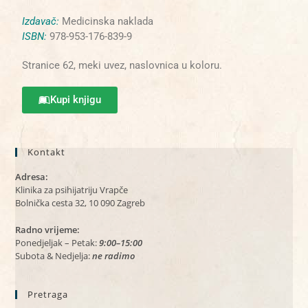
Izdavač:
Medicinska naklada
ISBN:
978-953-176-839-9
Stranice 62, meki uvez, naslovnica u koloru.
Kupi knjigu
Kontakt
Adresa:
Klinika za psihijatriju Vrapče
Bolnička cesta 32, 10 090 Zagreb
Radno vrijeme:
Ponedjeljak – Petak:
9:00–15:00
Subota & Nedjelja:
ne radimo
Pretraga