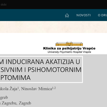
e dobi
NOVOSTI
O DR