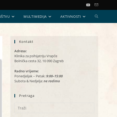
UKLJUČI/ISKL
UŠTVU
MULTIMEDIJA
AKTIVNOSTI
PRETRAGU
Kontakt
WEB-
Adresa:
STRANICE
Klinika za psihijatriju Vrapče
Bolnička cesta 32, 10 090 Zagreb
Radno vrijeme:
Ponedjeljak – Petak:
9:00–15:00
Subota & Nedjelja:
ne radimo
Pretraga