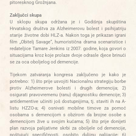
pitoresknog Grožnjana.
Zaključci skupa
U sklopu skupa održana je i Godišnja skupština
Hrvatskog društva za Alzheimerovu bolest i psihijatriju
starije životne dobi HLZ-a. Nakon toga je prikazan igrani
film „Obitelj Savage“, humoristična drama scenaristice i
redateljice Tamare Jenkins iz 2007. godine, koja govori o
situacijama kroz koje
prolaze dvoje odrasle djece brinući
se za oca oboljelog od demencije.
Tijekom zatvaranja kongresa zaključeno je kako je
potrebno: 1) što prije usvojiti Nacionalnu strategiju borbe
protiv Alzheimerove bolesti i drugih demencija; 2)
osigurati pravovremenu (ranu) dijagnostiku demencije; 3)
antidementive učiniti još dostupnijima, tj. staviti ih na A-
listu HZZO-a; 4) osnivati mobilne timove za pomoć
osobama s demencijom s obzirom da brojne osobe s
demencijom žive u svojim kućama; 5) što prije donijeti
plan razvoja palijativne skrbi za oboljele od demencije,
poštujući specifičnosti, osobito duljinu palijacije; 6)