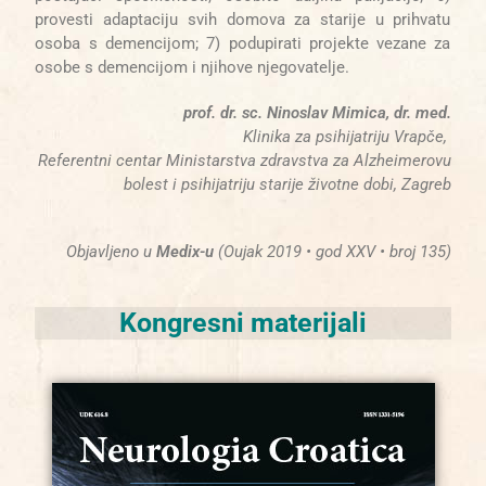
provesti adaptaciju svih domova za starije u prihvatu
osoba s demencijom; 7) podupirati projekte vezane za
osobe s demencijom i njihove njegovatelje.
prof. dr. sc. Ninoslav Mimica, dr. med.
Klinika za psihijatriju Vrapče,
Referentni centar Ministarstva zdravstva za Alzheimerovu
bolest i psihijatriju starije životne dobi, Zagreb
Objavljeno u
Medix-u
(Oujak 2019 • god XXV • broj 135)
Kongresni materijali