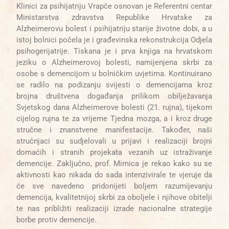
Klinici za psihijatriju Vrapče osnovan je Referentni centar
Ministarstva zdravstva Republike Hrvatske za
Alzheimerovu bolest i psihijatriju starije životne dobi, a u
istoj bolnici počela je i građevinska rekonstrukcija Odjela
psihogerijatrije. Tiskana je i prva knjiga na hrvatskom
jeziku o Alzheimerovoj bolesti, namijenjena skrbi za
osobe s demencijom u bolničkim uvjetima. Kontinuirano
se radilo na
podizanju
svijesti o demencijama kroz
brojna
društvena događanja prilikom obilježavanja
Svjetskog dana Alzheimerove bolesti (21. rujna), tijekom
cijelog rujna te za vrijeme Tjedna mozga, a i kroz druge
stručne i znanstvene manifestacije. Također, naši
stručnjaci su sudjelovali u prijavi i realizaciji brojni
domaćih i stranih projekata vezanih uz istraživanje
demencije. Zaključno, prof. Mimica je rekao kako su se
aktivnosti kao nikada do sada intenzivirale te vjeruje da
će sve navedeno pridonijeti boljem razumijevanju
demencija, kvalitetnijoj skrbi za oboljele i njihove obitelji
te nas približiti realizaciji izrade nacionalne strategije
borbe protiv demencije.