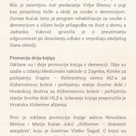
Bilo je zanimljivo čuti predavanje Vidye Shenoy o jogi
kao polazišnoj točki u skrbi za osobe s demencijom.
Osman Kučuk iznio je program rehabilitacije za osobe s
demencijom s ciljem bolje prilagodbe na život u domu, a
Jadranka Vuković govorila je o preuzimanju
odgovornosti pri donošenju odluke o smještaju oboljelog
člana obitelji.
Promocije dviju knjiga
Održane su i dvije promocije knjiga o demenciji. Obje su
izašle u izdanju Medicinske naklade iz Zagreba, Klinike za
psihijatriju Vrapče – Re
ferentnog centra MZ-a za
Alzhei
merovu bolest i psihijatriju starije životne dobi i
Hrvatskog društva za Alzheimerovu bolest i psihijatriju
starije životne dobi HLZ-a. Izdavanje knjiga preporučila je
Hrvatska Alzheimer alijansa.
Prvo je održana promocija knjige autora Ninoslava
Mimice i Marije Kušan Jukić „Alzheimer – dvanaest
anegdota“, koju je ilustrirao Vlatko Šagud. O knjizi su