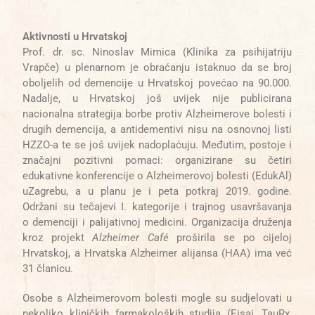
Aktivnosti u Hrvatskoj
Prof. dr. sc. Ninoslav Mimica (Klinika za psihijatriju
Vrapče) u plenarnom je obraćanju istaknuo da se broj
oboljelih od demencije u Hrvatskoj povećao na 90.000.
Nadalje, u Hrvatskoj još uvijek nije publicirana
nacionalna strategija borbe protiv Alzheimerove bolesti i
drugih demencija, a antidementivi nisu na osnovnoj listi
HZZO-a te se još uvijek nadoplaćuju. Međutim, postoje i
značajni pozitivni pomaci: organizirane su četiri
edukativne konferencije o Alzheimerovoj bolesti (EdukAl)
uZagrebu, a u planu je i peta potkraj 2019. godine.
Održani su tečajevi I. kategorije i
trajnog usavršavanja
o
demenciji i palijativnoj medicini. Organizacija druženja
kroz projekt
Alzheimer Café
proširila se po cijeloj
Hrvatskoj, a Hrvatska Alzheimer alijansa (HAA) ima već
31 članicu.
Osobe s Alzheimerovom bolesti mogle su sudjelovati u
nekoliko kliničkih farmakoloških studija (Eisai, TauRx,