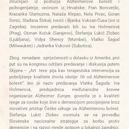
stručnjaci iz područja Alzheimerove bolesti i
psihogerijatrije, većinom iz Hrvatske: Fran Borovečki,
Krasanka Glamuzina, Nataša Klepac, Nela Pivac, Goran
Šimić, Slađana Štrkalj Ivezić i Bjanka Vuksan-Ćusa (svi iz
Zagreba). Inozemni predavači bili su Iva Holmerová
(Prag), Osman Kučuk (Sarajevo), Štefanija Lukič Zlobec
(Ljubljana), Vidya Shenoy (Mumbai), Vlatko Šagud
(Milwaukee) i Jadranka Vuković (Subotica).
Zbog nenadane spriječenosti u dolasku iz Amerike, prvi
put su na kongresu održani predavanje i diskusija putem
Skypea
– „Art
tera- pija kao terapeutska intervencija za
poboljšanje kvalitete života obolje- lih od Alzheimerove
bolesti“ bio je naziv predavanja Vlatka Šaguda. Iva
Holmerová, predsjednica međunarodne krovne
organizacije
Alzheimer
Europe,
govorila je o kvaliteti
njege za osobe koje žive s demencijom procijenjene kroz
inovativni pristup Češke udruge za Alzheimerovu
bolest.
Štefanija Lukič Zlobec osvrnula se na provedbu
Slovenske nacionalne strategije za borbu protiv
demencije i na razvoj mreže potpore u lokalnoj zajednici.