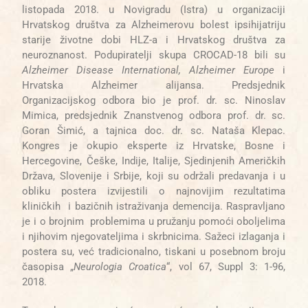
listopada 2018. u Novigradu (Istra) u organizaciji
Hrvatskog društva za Alzheimerovu bolest ipsihijatriju
starije životne dobi HLZ-a i Hrvatskog društva za
neuroznanost. Podupiratelji skupa CROCAD-18 bili su
Alzheimer Disease International, Alzheimer Europe
i
Hrvatska Alzheimer alijansa. Predsjednik
Organizacijskog odbora bio je prof. dr. sc. Ninoslav
Mimica, predsjednik Znanstvenog odbora prof. dr. sc.
Goran Šimić, a tajnica doc. dr. sc. Nataša Klepac.
Kongres je okupio eksperte iz Hrvatske, Bosne i
Hercegovine, Češke, Indije, Italije, Sjedinjenih Američkih
Država, Slovenije i Srbije, koji su održali predavanja i u
obliku postera izvijestili o najnovijim rezultatima
kliničkih i bazičnih istraživanja demencija. Raspravljano
je i o brojnim problemima u pružanju pomoći oboljelima
i njihovim njegovateljima i skrbnicima. Sažeci izlaganja i
postera su, već tradicionalno, tiskani u posebnom broju
časopisa „
Neurologia
Croatica
“, vol 67, Suppl 3: 1-96,
2018.