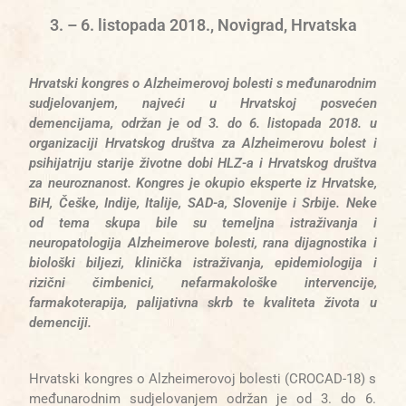
3. – 6. listopada 2018., Novigrad, Hrvatska
Hrvatski kongres o Alzheimerovoj bolesti s međunarodnim
sudjelovanjem, najveći u Hrvatskoj posvećen
demencijama, održan je od 3. do
6. listopada 2018. u
organizaciji Hrvatskog društva za Alzheimerovu bolest i
psihijatriju starije životne dobi HLZ-a i Hrvatskog društva
za neuroznanost. Kongres je okupio eksperte iz Hrvatske,
BiH, Češke, Indije, Italije, SAD-a, Slovenije i Srbije. Neke
od tema skupa bile su temeljna istraživanja i
neuropatologija Alzheimerove bolesti, rana dijagnostika i
biološki biljezi, klinička istraživanja, epidemiologija i
rizični čimbenici, nefarmakološke intervencije,
farmakoterapija, palijativna skrb te kvaliteta života u
demenciji.
Hrvatski kongres o Alzheimerovoj bolesti (CROCAD-18) s
međunarodnim sudjelovanjem održan je od 3. do 6.