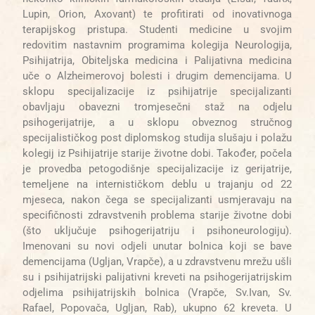
Lupin, Orion, Axovant) te profitirati od inovativnoga
terapijskog pristupa. Studenti medicine u svojim
redovitim nastavnim programima kolegija Neurologija,
Psihijatrija, Obiteljska medicina i Palijativna medicina
uče o Alzheimerovoj bolesti i drugim demencijama. U
sklopu specijalizacije iz psihijatrije specijalizanti
obavljaju obavezni tromjesečni staž na odjelu
psihogerijatrije, a u sklopu obveznog stručnog
specijalističkog post diplomskog studija slušaju i polažu
kolegij iz Psihijatrije starije životne dobi.
Također, počela
je provedba petogodišnje specijalizacije iz gerijatrije,
temeljene na internističkom deblu u trajanju od 22
mjeseca, nakon čega se specijalizanti usmjeravaju na
specifičnosti zdravstvenih problema starije životne dobi
(što uključuje psihogerijatriju i psihoneurologiju).
Imenovani su novi odjeli unutar bolnica koji se bave
demencijama (Ugljan, Vrapče), a u zdravstvenu mrežu ušli
su i psihijatrijski palijativni kreveti na psihogerijatrijskim
odjelima psihijatrijskih bolnica (Vrapče, Sv.Ivan, Sv.
Rafael, Popovača, Ugljan, Rab), ukupno 62 kreveta. U