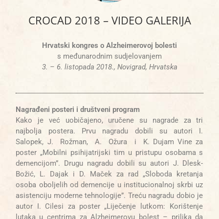
CROCAD 2018 – VIDEO GALERIJA
Hrvatski kongres o Alzheimerovoj bolesti
s međunarodnim sudjelovanjem
3. – 6. listopada 2018., Novigrad, Hrvatska
Nagrađeni
posteri
i društveni program
Kako je već uobičajeno, uručene su nagrade za tri
najbolja postera. Prvu nagradu dobili su autori I.
Salopek, J. Rožman, A. Ožura i K. Dujam Vine za
poster „Mobilni psihijatrijski tim u pristupu osobama s
demencijom”. Drugu nagradu dobili su autori J. Dlesk-
Božić, L. Dajak i D. Maček za rad „Sloboda kretanja
osoba oboljelih od demencije u institucionalnoj skrbi uz
asistenciju moderne tehnologije”. Treću nagradu dobio je
autor I. Cilesi za poster
„Liječenje lutkom: Korištenje
lutaka
u centrima za Alzheimerovu bolest – prilika da