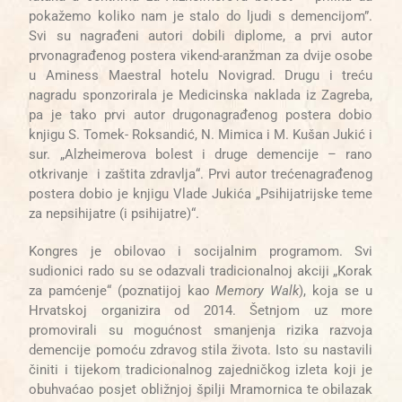
pokažemo koliko nam je stalo do ljudi s demencijom”.
Svi su nagrađeni autori dobili diplome, a prvi autor
prvonagrađenog postera vikend-aranžman za dvije osobe
u Aminess Maestral hotelu Novigrad. Drugu i treću
nagradu sponzorirala je Medicinska naklada iz Zagreba,
pa je tako prvi autor drugonagrađenog postera dobio
knjigu S. Tomek- Roksandić, N. Mimica i M. Kušan Jukić i
sur. „Alzheimerova bolest i druge demencije – rano
otkrivanje i zaštita zdravlja“. Prvi autor trećenagrađenog
postera dobio je knjigu Vlade Jukića „Psihijatrijske teme
za nepsihijatre (i psihijatre)“.
Kongres je obilovao i socijalnim programom. Svi
sudionici rado su se odazvali tradicionalnoj akciji „Korak
za pamćenje“ (poznatijoj kao
Memory Walk
), koja se u
Hrvatskoj organizira od 2014. Šetnjom uz more
promovirali su mogućnost smanjenja rizika razvoja
demencije pomoću zdravog stila života. Isto su nastavili
činiti i tijekom tradicionalnog zajedničkog izleta koji je
obuhvaćao posjet obližnjoj špilji Mramornica te obilazak