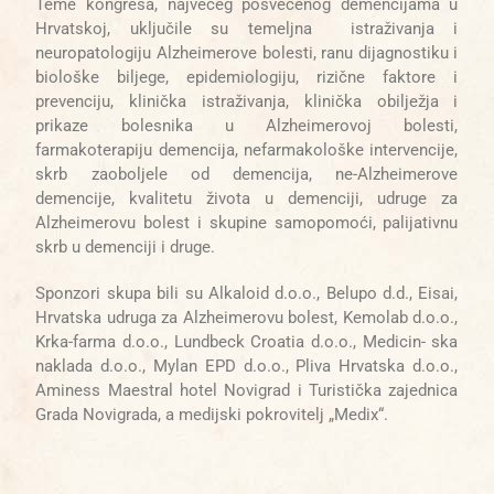
Teme kongresa, najvećeg posvećenog demencijama u
Hrvatskoj, uključile su temeljna istraživanja i
neuropatologiju Alzheimerove bolesti, ranu dijagnostiku i
biološke biljege, epidemiologiju, rizične faktore i
prevenciju, klinička istraživanja, klinička obilježja i
prikaze bolesnika u Alzheimerovoj bolesti,
farmakoterapiju demencija, nefarmakološke intervencije,
skrb zaoboljele od demencija, ne-Alzheimerove
demencije, kvalitetu života u demenciji, udruge za
Alzheimerovu bolest i skupine samopomoći, palijativnu
skrb u demenciji i druge.
Sponzori skupa bili su Alkaloid d.o.o., Belupo d.d., Eisai,
Hrvatska udruga za Alzheimerovu bolest, Kemolab d.o.o.,
Krka-farma d.o.o., Lundbeck Croatia d.o.o., Medicin- ska
naklada d.o.o., Mylan EPD d.o.o.,
Pliva Hrvatska d.o.o.,
Aminess Maestral hotel Novigrad i Turistička zajednica
Grada Novigrada, a medijski pokrovitelj „Medix“.