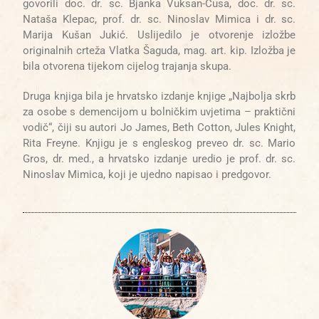
govorili doc. dr. sc. Bjanka Vuksan-Ćusa, doc. dr. sc.
Nataša Klepac, prof. dr. sc. Ninoslav Mimica i dr. sc.
Marija Kušan Jukić. Uslijedilo je otvorenje izložbe
originalnih crteža Vlatka Šaguda, mag. art. kip. Izložba je
bila otvorena tijekom cijelog trajanja skupa.
Druga knjiga bila je hrvatsko izdanje knjige „Najbolja skrb
za osobe s demencijom u bolničkim uvjetima – praktični
vodič“, čiji su autori Jo James, Beth Cotton, Jules Knight,
Rita Freyne. Knjigu je s engleskog preveo dr. sc. Mario
Gros, dr. med., a hrvatsko izdanje uredio je prof. dr. sc.
Ninoslav Mimica, koji je ujedno napisao i predgovor.