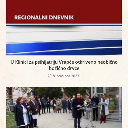
U Klinici za psihijatriju Vrapče otkriveno neobično
božićno drvce
8. prosinca 2023.