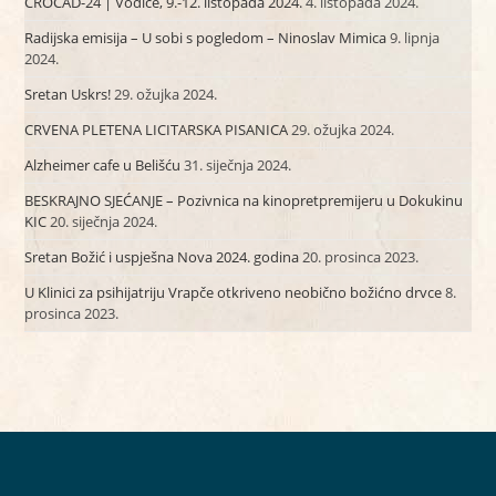
CROCAD-24 | Vodice, 9.-12. listopada 2024.
4. listopada 2024.
Radijska emisija – U sobi s pogledom – Ninoslav Mimica
9. lipnja
2024.
Sretan Uskrs!
29. ožujka 2024.
CRVENA PLETENA LICITARSKA PISANICA
29. ožujka 2024.
Alzheimer cafe u Belišću
31. siječnja 2024.
BESKRAJNO SJEĆANJE – Pozivnica na kinopretpremijeru u Dokukinu
KIC
20. siječnja 2024.
Sretan Božić i uspješna Nova 2024. godina
20. prosinca 2023.
U Klinici za psihijatriju Vrapče otkriveno neobično božićno drvce
8.
prosinca 2023.