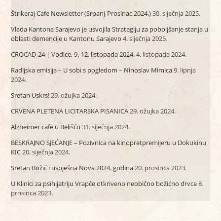
Štrikeraj Cafe Newsletter (Srpanj-Prosinac 2024.)
30. siječnja 2025.
Vlada Kantona Sarajevo je usvojila Strategiju za poboljšanje stanja u
oblasti demencije u Kantonu Sarajevo
4. siječnja 2025.
CROCAD-24 | Vodice, 9.-12. listopada 2024.
4. listopada 2024.
Radijska emisija – U sobi s pogledom – Ninoslav Mimica
9. lipnja
2024.
Sretan Uskrs!
29. ožujka 2024.
CRVENA PLETENA LICITARSKA PISANICA
29. ožujka 2024.
Alzheimer cafe u Belišću
31. siječnja 2024.
BESKRAJNO SJEĆANJE – Pozivnica na kinopretpremijeru u Dokukinu
KIC
20. siječnja 2024.
Sretan Božić i uspješna Nova 2024. godina
20. prosinca 2023.
U Klinici za psihijatriju Vrapče otkriveno neobično božićno drvce
8.
prosinca 2023.