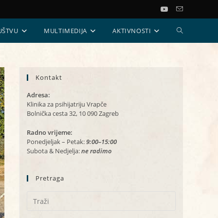
UKLJUČI/ISKL
UŠTVU
MULTIMEDIJA
AKTIVNOSTI
PRETRAGU
Kontakt
WEB-
Adresa:
STRANICE
Klinika za psihijatriju Vrapče
Bolnička cesta 32, 10 090 Zagreb
Radno vrijeme:
Ponedjeljak – Petak:
9:00–15:00
Subota & Nedjelja:
ne radimo
Pretraga