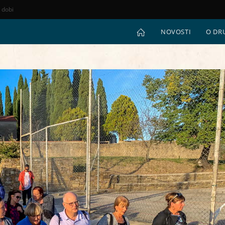
e dobi
NOVOSTI
O DR