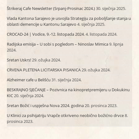
Štrikeraj Cafe Newsletter (Srpanj-Prosinac 2024.)
30. siječnja 2025.
Vlada Kantona Sarajevo je usvojila Strategiju za poboljšanje stanja u
oblasti demencije u Kantonu Sarajevo
4. siječnja 2025.
CROCAD-24 | Vodice, 9.-12. listopada 2024.
4. listopada 2024.
Radijska emisija – U sobi s pogledom – Ninoslav Mimica
9. lipnja
2024.
Sretan Uskrs!
29. ožujka 2024.
CRVENA PLETENA LICITARSKA PISANICA
29. ožujka 2024.
Alzheimer cafe u Belišću
31. siječnja 2024.
BESKRAJNO SJEĆANJE – Pozivnica na kinopretpremijeru u Dokukinu
KIC
20. siječnja 2024.
Sretan Božić i uspješna Nova 2024. godina
20. prosinca 2023.
U Klinici za psihijatriju Vrapče otkriveno neobično božićno drvce
8.
prosinca 2023.