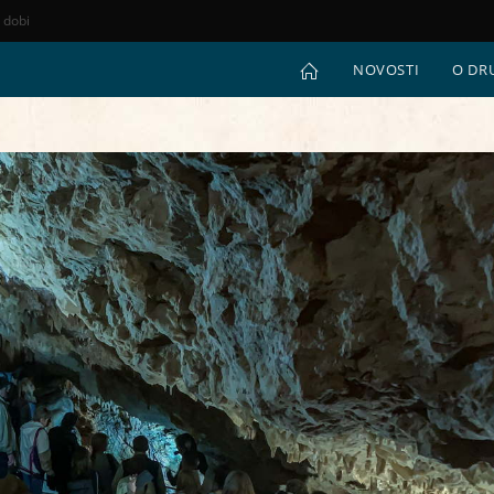
e dobi
NOVOSTI
O DR