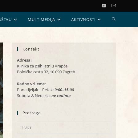
UKLJUČI/ISKL
UŠTVU
MULTIMEDIJA
AKTIVNOSTI
PRETRAGU
Kontakt
WEB-
Adresa:
STRANICE
Klinika za psihijatriju Vrapče
Bolnička cesta 32, 10 090 Zagreb
Radno vrijeme:
Ponedjeljak – Petak:
9:00–15:00
Subota & Nedjelja:
ne radimo
Pretraga