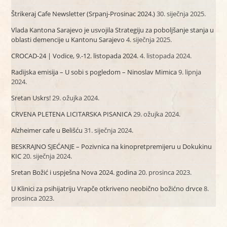
Štrikeraj Cafe Newsletter (Srpanj-Prosinac 2024.)
30. siječnja 2025.
Vlada Kantona Sarajevo je usvojila Strategiju za poboljšanje stanja u
oblasti demencije u Kantonu Sarajevo
4. siječnja 2025.
CROCAD-24 | Vodice, 9.-12. listopada 2024.
4. listopada 2024.
Radijska emisija – U sobi s pogledom – Ninoslav Mimica
9. lipnja
2024.
Sretan Uskrs!
29. ožujka 2024.
CRVENA PLETENA LICITARSKA PISANICA
29. ožujka 2024.
Alzheimer cafe u Belišću
31. siječnja 2024.
BESKRAJNO SJEĆANJE – Pozivnica na kinopretpremijeru u Dokukinu
KIC
20. siječnja 2024.
Sretan Božić i uspješna Nova 2024. godina
20. prosinca 2023.
U Klinici za psihijatriju Vrapče otkriveno neobično božićno drvce
8.
prosinca 2023.