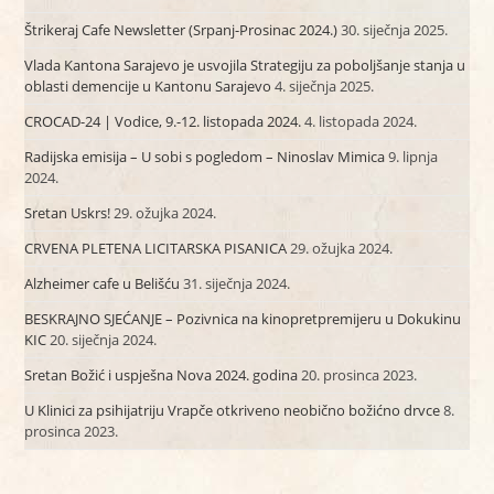
Štrikeraj Cafe Newsletter (Srpanj-Prosinac 2024.)
30. siječnja 2025.
Vlada Kantona Sarajevo je usvojila Strategiju za poboljšanje stanja u
oblasti demencije u Kantonu Sarajevo
4. siječnja 2025.
CROCAD-24 | Vodice, 9.-12. listopada 2024.
4. listopada 2024.
Radijska emisija – U sobi s pogledom – Ninoslav Mimica
9. lipnja
2024.
Sretan Uskrs!
29. ožujka 2024.
CRVENA PLETENA LICITARSKA PISANICA
29. ožujka 2024.
Alzheimer cafe u Belišću
31. siječnja 2024.
BESKRAJNO SJEĆANJE – Pozivnica na kinopretpremijeru u Dokukinu
KIC
20. siječnja 2024.
Sretan Božić i uspješna Nova 2024. godina
20. prosinca 2023.
U Klinici za psihijatriju Vrapče otkriveno neobično božićno drvce
8.
prosinca 2023.