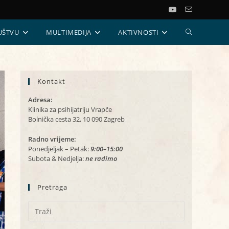
UKLJUČI/ISKL
UŠTVU
MULTIMEDIJA
AKTIVNOSTI
PRETRAGU
Kontakt
WEB-
Adresa:
STRANICE
Klinika za psihijatriju Vrapče
Bolnička cesta 32, 10 090 Zagreb
Radno vrijeme:
Ponedjeljak – Petak:
9:00–15:00
Subota & Nedjelja:
ne radimo
Pretraga