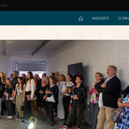
e dobi
NOVOSTI
O DR