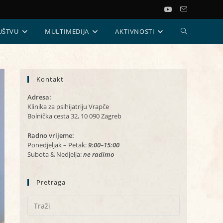
UKLJUČI/ISKL
UŠTVU
MULTIMEDIJA
AKTIVNOSTI
PRETRAGU
Kontakt
WEB-
Adresa:
STRANICE
Klinika za psihijatriju Vrapče
Bolnička cesta 32, 10 090 Zagreb
Radno vrijeme:
Ponedjeljak – Petak:
9:00–15:00
Subota & Nedjelja:
ne radimo
Pretraga