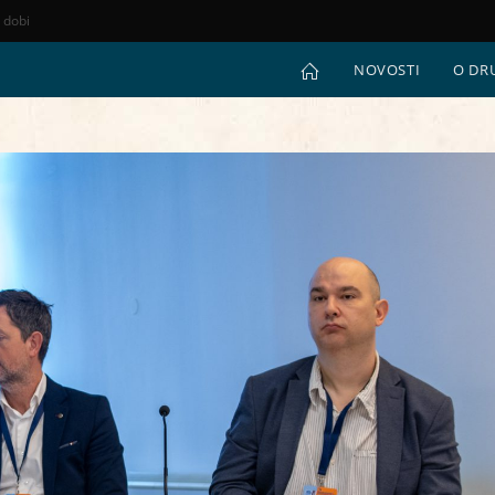
e dobi
NOVOSTI
O DR