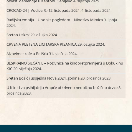
oblasti demencije u Kantonu Sarajevo
4. siječnja 2025.
CROCAD-24 | Vodice, 9.-12. listopada 2024.
4. listopada 2024.
Radijska emisija – U sobi s pogledom – Ninoslav Mimica
9. lipnja
2024.
Sretan Uskrs!
29. ožujka 2024.
CRVENA PLETENA LICITARSKA PISANICA
29. ožujka 2024.
Alzheimer cafe u Belišću
31. siječnja 2024.
BESKRAJNO SJEĆANJE – Pozivnica na kinopretpremijeru u Dokukinu
KIC
20. siječnja 2024.
Sretan Božić i uspješna Nova 2024. godina
20. prosinca 2023.
U Klinici za psihijatriju Vrapče otkriveno neobično božićno drvce
8.
prosinca 2023.