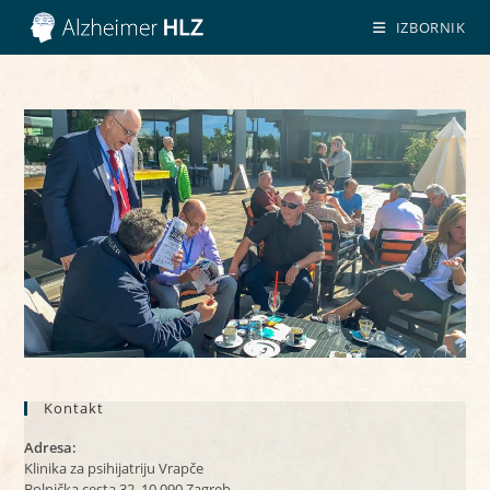
Preskoči
IZBORNIK
na
sadržaj
Kontakt
Adresa:
Klinika za psihijatriju Vrapče
Bolnička cesta 32, 10 090 Zagreb