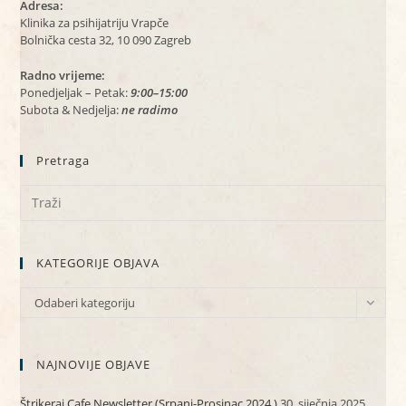
Adresa:
Klinika za psihijatriju Vrapče
Bolnička cesta 32, 10 090 Zagreb
Radno vrijeme:
Ponedjeljak – Petak:
9:00–15:00
Subota & Nedjelja:
ne radimo
Pretraga
KATEGORIJE OBJAVA
KATEGORIJE
Odaberi kategoriju
OBJAVA
NAJNOVIJE OBJAVE
Štrikeraj Cafe Newsletter (Srpanj-Prosinac 2024.)
30. siječnja 2025.