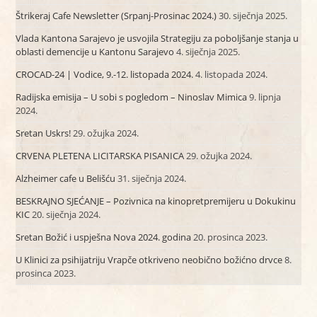
Štrikeraj Cafe Newsletter (Srpanj-Prosinac 2024.)
30. siječnja 2025.
Vlada Kantona Sarajevo je usvojila Strategiju za poboljšanje stanja u
oblasti demencije u Kantonu Sarajevo
4. siječnja 2025.
CROCAD-24 | Vodice, 9.-12. listopada 2024.
4. listopada 2024.
Radijska emisija – U sobi s pogledom – Ninoslav Mimica
9. lipnja
2024.
Sretan Uskrs!
29. ožujka 2024.
CRVENA PLETENA LICITARSKA PISANICA
29. ožujka 2024.
Alzheimer cafe u Belišću
31. siječnja 2024.
BESKRAJNO SJEĆANJE – Pozivnica na kinopretpremijeru u Dokukinu
KIC
20. siječnja 2024.
Sretan Božić i uspješna Nova 2024. godina
20. prosinca 2023.
U Klinici za psihijatriju Vrapče otkriveno neobično božićno drvce
8.
prosinca 2023.