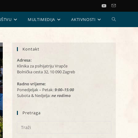
UKLJUČI/ISKL
UŠTVU
MULTIMEDIJA
AKTIVNOSTI
PRETRAGU
Kontakt
WEB-
Adresa:
STRANICE
Klinika za psihijatriju Vrapče
Bolnička cesta 32, 10 090 Zagreb
Radno vrijeme:
Ponedjeljak – Petak:
9:00–15:00
Subota & Nedjelja:
ne radimo
Pretraga