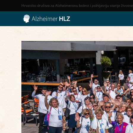
Preskoči
Hrvatsko društvo za Alzheimerovu bolest i psihijatriju starije životn
na
sadržaj