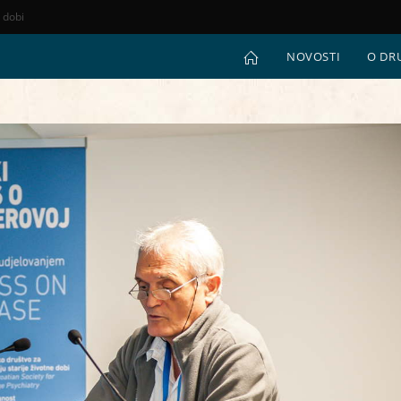
e dobi
NOVOSTI
O DR