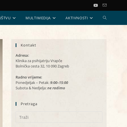
UKLJUČI/ISKL
UŠTVU
MULTIMEDIJA
AKTIVNOSTI
PRETRAGU
Kontakt
WEB-
Adresa:
STRANICE
Klinika za psihijatriju Vrapče
Bolnička cesta 32, 10 090 Zagreb
Radno vrijeme:
Ponedjeljak – Petak:
9:00–15:00
Subota & Nedjelja:
ne radimo
Pretraga