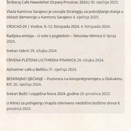
Štrikeraj Cafe Newsletter (Srpanj-Prosinac 2024.)
30. siječnja 2025.
Vlada Kantona Sarajevo je usvojila Strategiju za poboljšanje stanja u
oblasti demencije u Kantonu Sarajevo
4. siječnja 2025.
CROCAD-24 | Vodice, 9.-12. listopada 2024.
4. listopada 2024.
Radijska emisija – U sobi s pogledom – Ninoslav Mimica
9. lipnja
2024.
Sretan Uskrs!
29. ožujka 2024.
CRVENA PLETENA LICITARSKA PISANICA
29. ožujka 2024.
Alzheimer cafe u Belišću
31. siječnja 2024.
BESKRAJNO SJEĆANJE – Pozivnica na kinopretpremijeru u Dokukinu
KIC
20. siječnja 2024.
Sretan Božić i uspješna Nova 2024. godina
20. prosinca 2023.
U Klinici za psihijatriju Vrapče otkriveno neobično božićno drvce
8.
prosinca 2023.