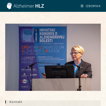
Preskoči
IZBORNIK
na
sadržaj
Kontakt