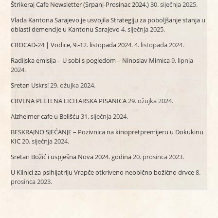
Štrikeraj Cafe Newsletter (Srpanj-Prosinac 2024.)
30. siječnja 2025.
Vlada Kantona Sarajevo je usvojila Strategiju za poboljšanje stanja u
oblasti demencije u Kantonu Sarajevo
4. siječnja 2025.
CROCAD-24 | Vodice, 9.-12. listopada 2024.
4. listopada 2024.
Radijska emisija – U sobi s pogledom – Ninoslav Mimica
9. lipnja
2024.
Sretan Uskrs!
29. ožujka 2024.
CRVENA PLETENA LICITARSKA PISANICA
29. ožujka 2024.
Alzheimer cafe u Belišću
31. siječnja 2024.
BESKRAJNO SJEĆANJE – Pozivnica na kinopretpremijeru u Dokukinu
KIC
20. siječnja 2024.
Sretan Božić i uspješna Nova 2024. godina
20. prosinca 2023.
U Klinici za psihijatriju Vrapče otkriveno neobično božićno drvce
8.
prosinca 2023.