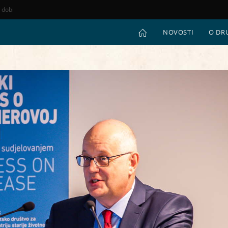
e dobi
NOVOSTI
O DR