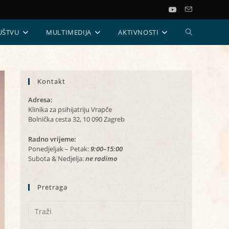
UKLJUČI/ISKL
UŠTVU
MULTIMEDIJA
AKTIVNOSTI
PRETRAGU
Kontakt
WEB-
Adresa:
STRANICE
Klinika za psihijatriju Vrapče
Bolnička cesta 32, 10 090 Zagreb
Radno vrijeme:
Ponedjeljak – Petak:
9:00–15:00
Subota & Nedjelja:
ne radimo
Pretraga