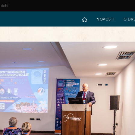
e dobi
NOVOSTI
O DR