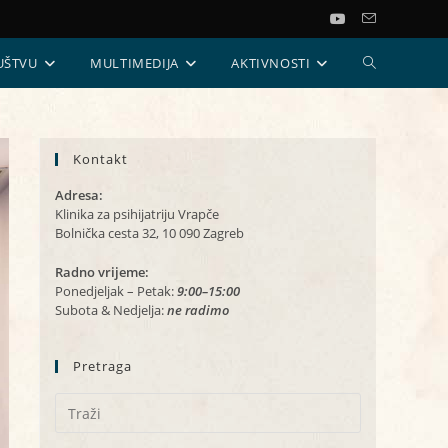
UKLJUČI/ISKL
UŠTVU
MULTIMEDIJA
AKTIVNOSTI
PRETRAGU
Kontakt
WEB-
Adresa:
STRANICE
Klinika za psihijatriju Vrapče
Bolnička cesta 32, 10 090 Zagreb
Radno vrijeme:
Ponedjeljak – Petak:
9:00–15:00
Subota & Nedjelja:
ne radimo
Pretraga