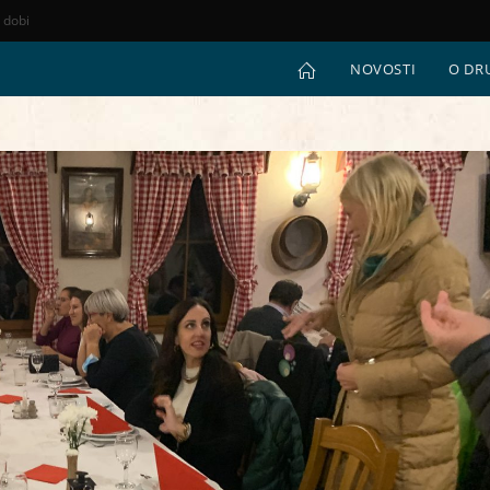
e dobi
NOVOSTI
O DR