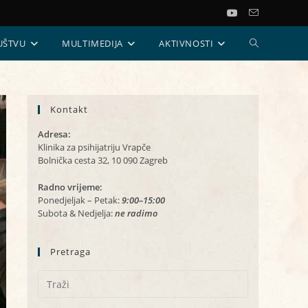
UKLJUČI/ISKL
UŠTVU
MULTIMEDIJA
AKTIVNOSTI
PRETRAGU
Kontakt
WEB-
Adresa:
STRANICE
Klinika za psihijatriju Vrapče
Bolnička cesta 32, 10 090 Zagreb
Radno vrijeme:
Ponedjeljak – Petak:
9:00–15:00
Subota & Nedjelja:
ne radimo
Pretraga