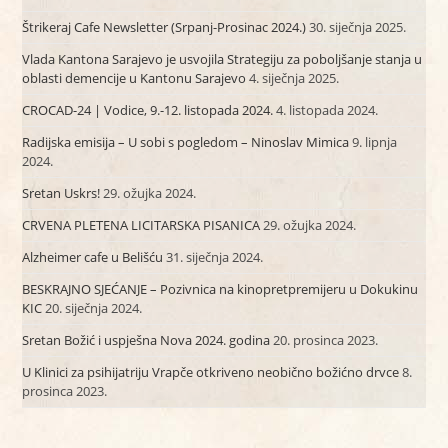
Štrikeraj Cafe Newsletter (Srpanj-Prosinac 2024.)
30. siječnja 2025.
Vlada Kantona Sarajevo je usvojila Strategiju za poboljšanje stanja u
oblasti demencije u Kantonu Sarajevo
4. siječnja 2025.
CROCAD-24 | Vodice, 9.-12. listopada 2024.
4. listopada 2024.
Radijska emisija – U sobi s pogledom – Ninoslav Mimica
9. lipnja
2024.
Sretan Uskrs!
29. ožujka 2024.
CRVENA PLETENA LICITARSKA PISANICA
29. ožujka 2024.
Alzheimer cafe u Belišću
31. siječnja 2024.
BESKRAJNO SJEĆANJE – Pozivnica na kinopretpremijeru u Dokukinu
KIC
20. siječnja 2024.
Sretan Božić i uspješna Nova 2024. godina
20. prosinca 2023.
U Klinici za psihijatriju Vrapče otkriveno neobično božićno drvce
8.
prosinca 2023.