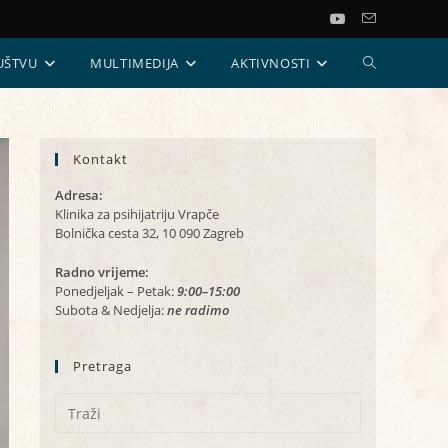
UKLJUČI/ISKL
UŠTVU
MULTIMEDIJA
AKTIVNOSTI
PRETRAGU
Kontakt
WEB-
Adresa:
STRANICE
Klinika za psihijatriju Vrapče
Bolnička cesta 32, 10 090 Zagreb
Radno vrijeme:
Ponedjeljak – Petak:
9:00–15:00
Subota & Nedjelja:
ne radimo
Pretraga