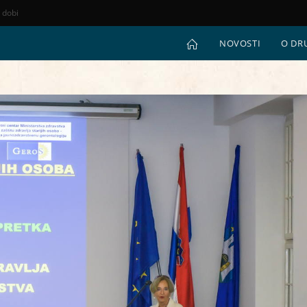
e dobi
NOVOSTI
O DR