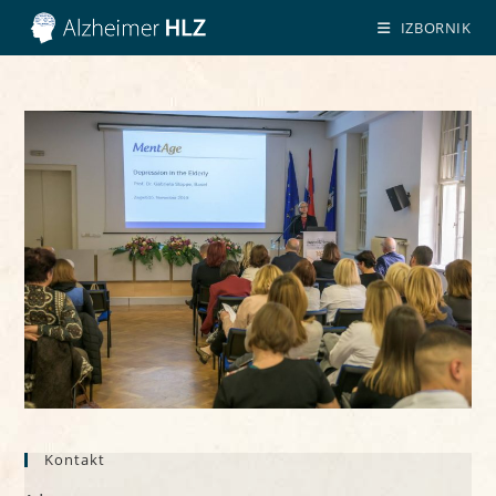
Preskoči
IZBORNIK
na
sadržaj
Kontakt