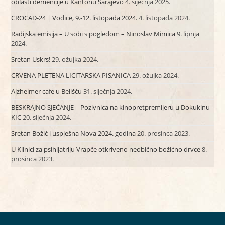
oblasti demencije u Kantonu Sarajevo
4. siječnja 2025.
CROCAD-24 | Vodice, 9.-12. listopada 2024.
4. listopada 2024.
Radijska emisija – U sobi s pogledom – Ninoslav Mimica
9. lipnja
2024.
Sretan Uskrs!
29. ožujka 2024.
CRVENA PLETENA LICITARSKA PISANICA
29. ožujka 2024.
Alzheimer cafe u Belišću
31. siječnja 2024.
BESKRAJNO SJEĆANJE – Pozivnica na kinopretpremijeru u Dokukinu
KIC
20. siječnja 2024.
Sretan Božić i uspješna Nova 2024. godina
20. prosinca 2023.
U Klinici za psihijatriju Vrapče otkriveno neobično božićno drvce
8.
prosinca 2023.