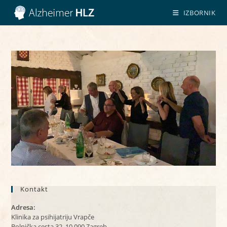
Preskoči
IZBORNIK
na
sadržaj
Kontakt
Adresa:
Klinika za psihijatriju Vrapče
Bolnička cesta 32, 10 090 Zagreb