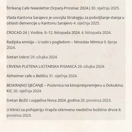
Štrikeraj Cafe Newsletter (Srpanj-Prosinac 2024.)
30. siječnja 2025.
Vlada Kantona Sarajevo je usvojila Strategiju za poboljšanje stanja u
oblasti demencije u Kantonu Sarajevo
4. siječnja 2025.
CROCAD-24 | Vodice, 9.-12. listopada 2024.
4. listopada 2024.
Radijska emisija – U sobi s pogledom – Ninoslav Mimica
9. lipnja
2024.
Sretan Uskrs!
29. ožujka 2024.
CRVENA PLETENA LICITARSKA PISANICA
29. ožujka 2024.
Alzheimer cafe u Belišću
31. siječnja 2024.
BESKRAJNO SJEĆANJE – Pozivnica na kinopretpremijeru u Dokukinu
KIC
20. siječnja 2024.
Sretan Božić i uspješna Nova 2024. godina
20. prosinca 2023.
U Klinici za psihijatriju Vrapče otkriveno neobično božićno drvce
8.
prosinca 2023.