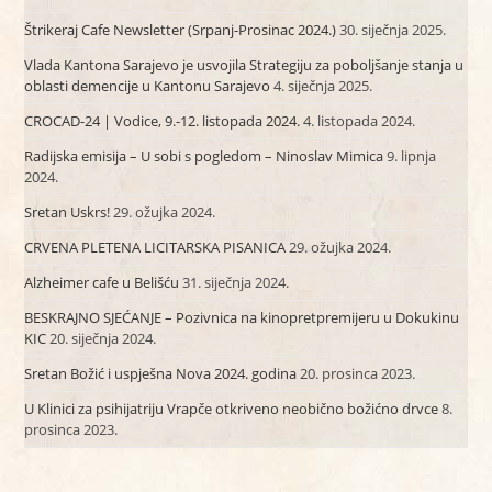
Štrikeraj Cafe Newsletter (Srpanj-Prosinac 2024.)
30. siječnja 2025.
Vlada Kantona Sarajevo je usvojila Strategiju za poboljšanje stanja u
oblasti demencije u Kantonu Sarajevo
4. siječnja 2025.
CROCAD-24 | Vodice, 9.-12. listopada 2024.
4. listopada 2024.
Radijska emisija – U sobi s pogledom – Ninoslav Mimica
9. lipnja
2024.
Sretan Uskrs!
29. ožujka 2024.
CRVENA PLETENA LICITARSKA PISANICA
29. ožujka 2024.
Alzheimer cafe u Belišću
31. siječnja 2024.
BESKRAJNO SJEĆANJE – Pozivnica na kinopretpremijeru u Dokukinu
KIC
20. siječnja 2024.
Sretan Božić i uspješna Nova 2024. godina
20. prosinca 2023.
U Klinici za psihijatriju Vrapče otkriveno neobično božićno drvce
8.
prosinca 2023.