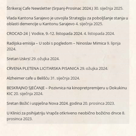
Štrikeraj Cafe Newsletter (Srpanj-Prosinac 2024.)
30. siječnja 2025.
Vlada Kantona Sarajevo je usvojila Strategiju za poboljšanje stanja u
oblasti demencije u Kantonu Sarajevo
4. siječnja 2025.
CROCAD-24 | Vodice, 9.-12. listopada 2024.
4. listopada 2024.
Radijska emisija – U sobi s pogledom – Ninoslav Mimica
9. lipnja
2024.
Sretan Uskrs!
29. ožujka 2024.
CRVENA PLETENA LICITARSKA PISANICA
29. ožujka 2024.
Alzheimer cafe u Belišću
31. siječnja 2024.
BESKRAJNO SJEĆANJE – Pozivnica na kinopretpremijeru u Dokukinu
KIC
20. siječnja 2024.
Sretan Božić i uspješna Nova 2024. godina
20. prosinca 2023.
U Klinici za psihijatriju Vrapče otkriveno neobično božićno drvce
8.
prosinca 2023.