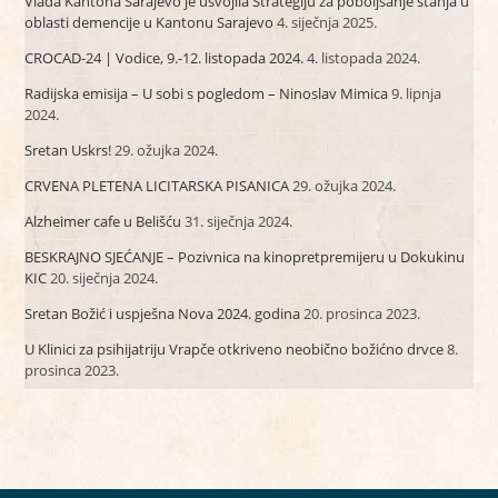
Vlada Kantona Sarajevo je usvojila Strategiju za poboljšanje stanja u
oblasti demencije u Kantonu Sarajevo
4. siječnja 2025.
CROCAD-24 | Vodice, 9.-12. listopada 2024.
4. listopada 2024.
Radijska emisija – U sobi s pogledom – Ninoslav Mimica
9. lipnja
2024.
Sretan Uskrs!
29. ožujka 2024.
CRVENA PLETENA LICITARSKA PISANICA
29. ožujka 2024.
Alzheimer cafe u Belišću
31. siječnja 2024.
BESKRAJNO SJEĆANJE – Pozivnica na kinopretpremijeru u Dokukinu
KIC
20. siječnja 2024.
Sretan Božić i uspješna Nova 2024. godina
20. prosinca 2023.
U Klinici za psihijatriju Vrapče otkriveno neobično božićno drvce
8.
prosinca 2023.