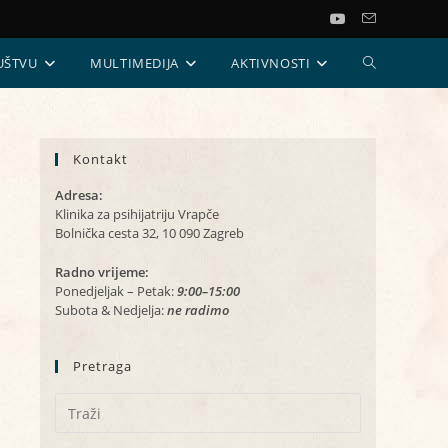
UKLJUČI/ISKL
UŠTVU
MULTIMEDIJA
AKTIVNOSTI
PRETRAGU
Kontakt
WEB-
Adresa:
STRANICE
Klinika za psihijatriju Vrapče
Bolnička cesta 32, 10 090 Zagreb
Radno vrijeme:
Ponedjeljak – Petak:
9:00–15:00
Subota & Nedjelja:
ne radimo
Pretraga