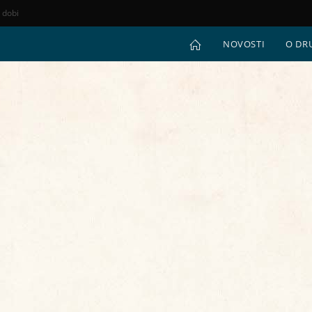
e dobi
NOVOSTI
O DR