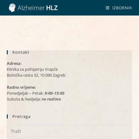
Preskoči
IZBORNIK
na
sadržaj
Kontakt
Adresa:
Klinika za psihijatriju Vrapče
Bolnička cesta 32, 10 090 Zagreb
Radno vrijeme:
Ponedjeljak – Petak:
9:00–15:00
Subota & Nedjelja:
ne radimo
Pretraga