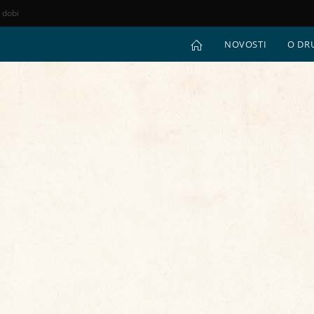
e dobi
NOVOSTI
O DR