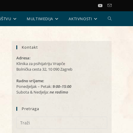
UKLJUČI/ISKL
UŠTVU
MULTIMEDIJA
AKTIVNOSTI
PRETRAGU
Kontakt
WEB-
Adresa:
STRANICE
Klinika za psihijatriju Vrapče
Bolnička cesta 32, 10 090 Zagreb
Radno vrijeme:
Ponedjeljak – Petak:
9:00–15:00
Subota & Nedjelja:
ne radimo
Pretraga