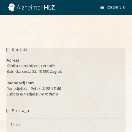
Preskoči
IZBORNIK
na
sadržaj
Kontakt
Adresa:
Klinika za psihijatriju Vrapče
Bolnička cesta 32, 10 090 Zagreb
Radno vrijeme:
Ponedjeljak – Petak:
9:00–15:00
Subota & Nedjelja:
ne radimo
Pretraga