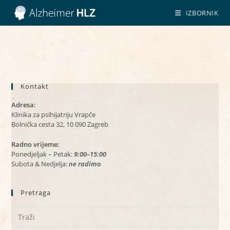
Preskoči
IZBORNIK
na
sadržaj
Kontakt
Adresa:
Klinika za psihijatriju Vrapče
Bolnička cesta 32, 10 090 Zagreb
Radno vrijeme:
Ponedjeljak – Petak:
9:00–15:00
Subota & Nedjelja:
ne radimo
Pretraga