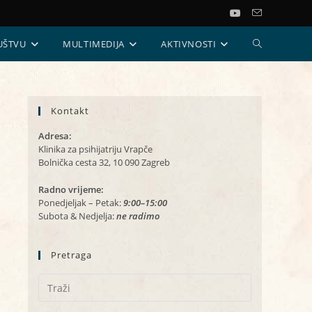
UKLJUČI/ISKL
UŠTVU
MULTIMEDIJA
AKTIVNOSTI
PRETRAGU
Kontakt
WEB-
Adresa:
STRANICE
Klinika za psihijatriju Vrapče
Bolnička cesta 32, 10 090 Zagreb
Radno vrijeme:
Ponedjeljak – Petak:
9:00–15:00
Subota & Nedjelja:
ne radimo
Pretraga