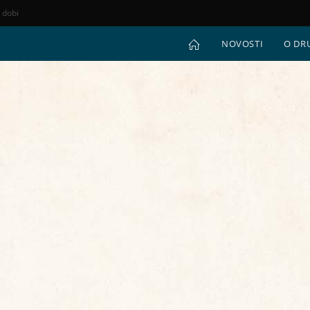
e dobi
NOVOSTI
O DR