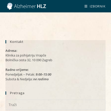
Preskoči
IZBORNIK
na
sadržaj
Kontakt
Adresa:
Klinika za psihijatriju Vrapče
Bolnička cesta 32, 10 090 Zagreb
Radno vrijeme:
Ponedjeljak – Petak:
9:00–15:00
Subota & Nedjelja:
ne radimo
Pretraga