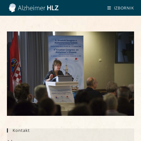
Preskoči
IZBORNIK
na
sadržaj
Kontakt