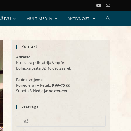
UKLJUČI/ISKL
UŠTVU
MULTIMEDIJA
AKTIVNOSTI
PRETRAGU
Kontakt
WEB-
Adresa:
STRANICE
Klinika za psihijatriju Vrapče
Bolnička cesta 32, 10 090 Zagreb
Radno vrijeme:
Ponedjeljak – Petak:
9:00–15:00
Subota & Nedjelja:
ne radimo
Pretraga