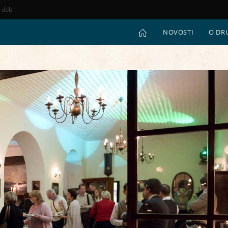
e dobi
NOVOSTI
O DR