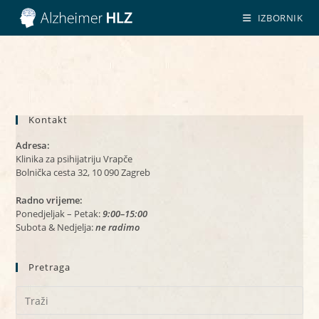
Preskoči
IZBORNIK
na
sadržaj
Kontakt
Adresa:
Klinika za psihijatriju Vrapče
Bolnička cesta 32, 10 090 Zagreb
Radno vrijeme:
Ponedjeljak – Petak:
9:00–15:00
Subota & Nedjelja:
ne radimo
Pretraga