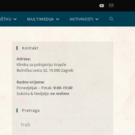
UKLJUČI/ISKL
UŠTVU
MULTIMEDIJA
AKTIVNOSTI
PRETRAGU
Kontakt
WEB-
Adresa:
STRANICE
Klinika za psihijatriju Vrapče
Bolnička cesta 32, 10 090 Zagreb
Radno vrijeme:
Ponedjeljak – Petak:
9:00–15:00
Subota & Nedjelja:
ne radimo
Pretraga