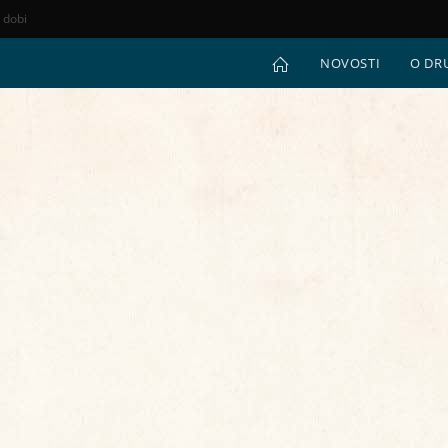
e dobi
NOVOSTI
O DR