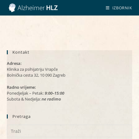
Preskoči
IZBORNIK
na
sadržaj
Kontakt
Adresa:
Klinika za psihijatriju Vrapče
Bolnička cesta 32, 10 090 Zagreb
Radno vrijeme:
Ponedjeljak – Petak:
9:00–15:00
Subota & Nedjelja:
ne radimo
Pretraga