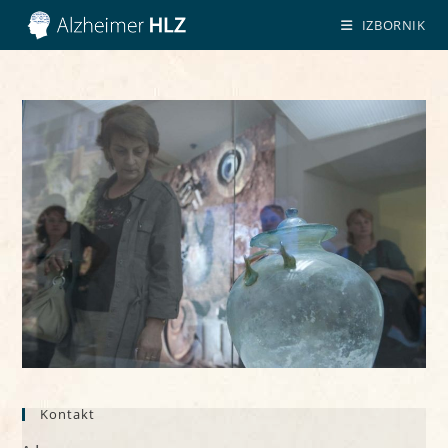
Preskoči
IZBORNIK
na
sadržaj
Kontakt