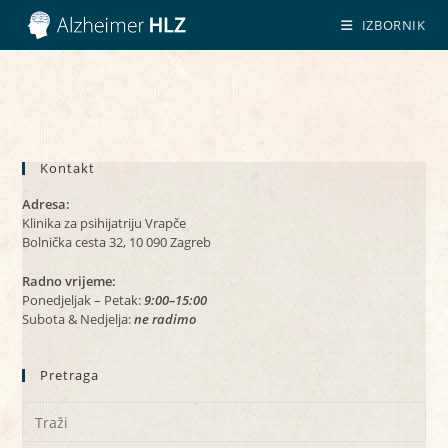
Preskoči
IZBORNIK
na
sadržaj
Kontakt
Adresa:
Klinika za psihijatriju Vrapče
Bolnička cesta 32, 10 090 Zagreb
Radno vrijeme:
Ponedjeljak – Petak:
9:00–15:00
Subota & Nedjelja:
ne radimo
Pretraga