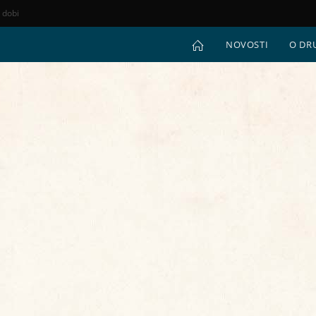
e dobi
NOVOSTI
O DR