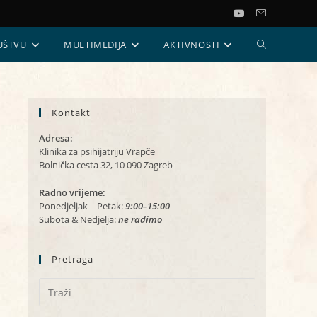
UKLJUČI/ISKL
UŠTVU
MULTIMEDIJA
AKTIVNOSTI
PRETRAGU
Kontakt
WEB-
Adresa:
STRANICE
Klinika za psihijatriju Vrapče
Bolnička cesta 32, 10 090 Zagreb
Radno vrijeme:
Ponedjeljak – Petak:
9:00–15:00
Subota & Nedjelja:
ne radimo
Pretraga