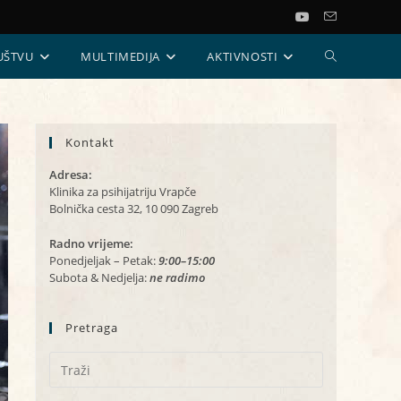
UKLJUČI/ISKL
UŠTVU
MULTIMEDIJA
AKTIVNOSTI
PRETRAGU
Kontakt
WEB-
Adresa:
STRANICE
Klinika za psihijatriju Vrapče
Bolnička cesta 32, 10 090 Zagreb
Radno vrijeme:
Ponedjeljak – Petak:
9:00–15:00
Subota & Nedjelja:
ne radimo
Pretraga