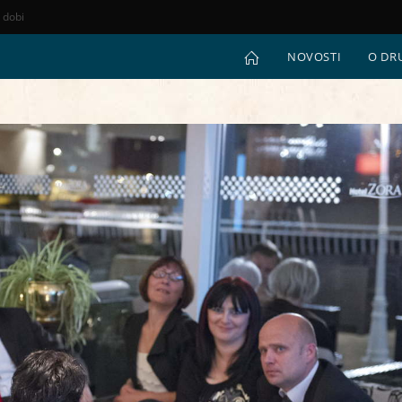
e dobi
NOVOSTI
O DR